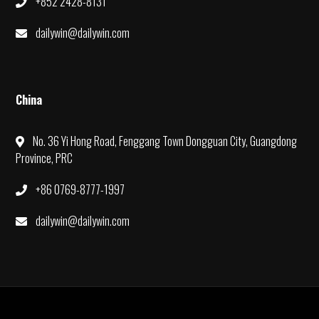
+852 2428-8131
dailywin@dailywin.com
China
No. 36 Yi Hong Road, Fenggang Town Dongguan City, Guangdong
Province, PRC
+86 0769-8777-1997
dailywin@dailywin.com