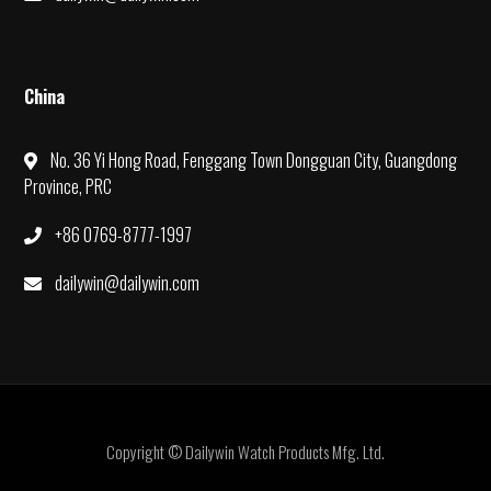
China
No. 36 Yi Hong Road, Fenggang Town Dongguan City, Guangdong
Province, PRC
+86 0769-8777-1997
dailywin@dailywin.com
Copyright © Dailywin Watch Products Mfg. Ltd.