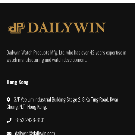
Dailywin Watch Products Mfg. Ltd. who has over 42 years expertise in
watch manufacturing and watch development.
Hong Kong
3/F Yee Lim Industrial Building Stage 2, 8 Ka Ting Road, Kwai
Chung, N.T., Hong Kong.
+852 2428-8131
dailywin@dailywin.com